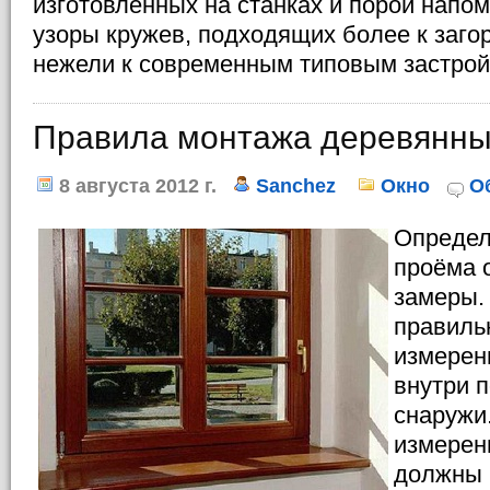
изготовленных на станках и порой напо
узоры кружев, подходящих более к заго
нежели к современным типовым застрой
Правила монтажа деревянны
8 августа 2012 г.
Sanchez
Окно
О
Определ
проёма 
замеры.
правиль
измерен
внутри 
снаружи
измерен
должны 