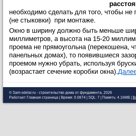
расстоя
необходимо сделать для того, чтобы не
(не стыковки) при монтаже.
Окно в ширину должно быть меньше ши
миллиметров, а высота на 15-20 милли
проема не прямоугольна (перекошена, ч
панельных домах), то появившиеся зазо
проемом нужно убрать, используя бруск
(возрастает сечение коробки окна).
Далее
© Sam-sdelai.ru - строительство дома от фундамента, 2026
Работает
Главная страница
| Время: 0.0874 | SQL: 7 | Память: 4.16MB
|
В