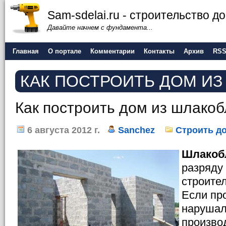
Sam-sdelai.ru - строительство 
Давайте начнем с фундамента...
Главная
О портале
Комментарии
Контакты
Архив
RS
КАК ПОСТРОИТЬ ДОМ ИЗ
Как построить дом из шлакоб
6 августа 2012 г.
Sanchez
Строить д
Шлакоб
разряду
строите
Если пр
нарушал
произво