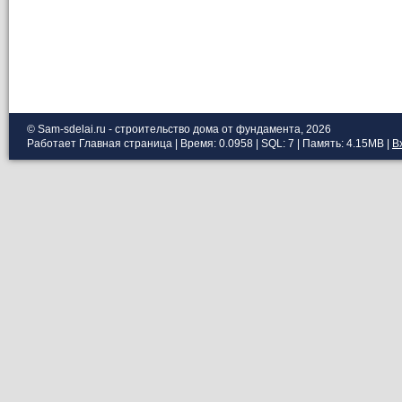
© Sam-sdelai.ru - строительство дома от фундамента, 2026
Работает
Главная страница
| Время: 0.0958 | SQL: 7 | Память: 4.15MB
|
В