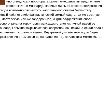
много воздуха и простора, а какое помещение вы предпочтете
расположить в мансарде, зависит лишь от вашего воображения
сарде возможно разместить наполненную светом библиотеку,
тный кабинет либо фантастический зимний сад, а так же светлую
, мастерскую или же гардеробную, а для поддержания своей
рного зала на территории мансарды станет отличной идеей ее
ансарды обычно закрывают разнообразной обшивкой, а стыки пола с
азличные стеллажи и ящики. Внутренний дизайн мансарды будет
дназначения элементов ее наполнения, где стилистика может быть