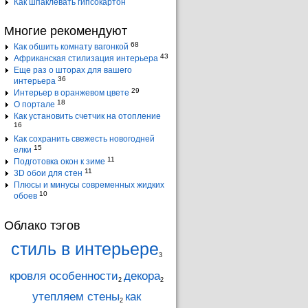
Как шпаклевать гипсокартон
Многие рекомендуют
68
Как обшить комнату вагонкой
43
Африканская стилизация интерьера
Еще раз о шторах для вашего
36
интерьера
29
Интерьер в оранжевом цвете
18
О портале
Как установить счетчик на отопление
16
Как сохранить свежесть новогодней
15
елки
11
Подготовка окон к зиме
11
3D обои для стен
Плюсы и минусы современных жидких
10
обоев
Облако тэгов
стиль в интерьере
3
кровля особенности
декора
2
2
утепляем стены
как
2