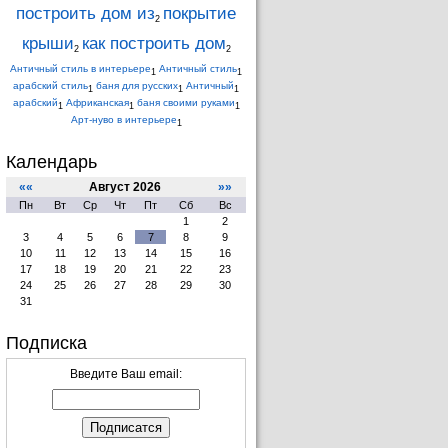
построить дом из
покрытие
2
крыши
как построить дом
2
2
Античный стиль в интерьере
Античный стиль
1
1
арабский стиль
баня для русских
Античный
1
1
1
арабский
Африканская
баня своими руками
1
1
1
Арт-нуво в интерьере
1
Календарь
««
Август 2026
»»
Пн
Вт
Ср
Чт
Пт
Сб
Вс
1
2
3
4
5
6
7
8
9
10
11
12
13
14
15
16
17
18
19
20
21
22
23
24
25
26
27
28
29
30
31
Подписка
Введите Ваш email: