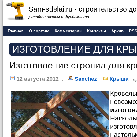
Sam-sdelai.ru - строительство 
Давайте начнем с фундамента...
Главная
О портале
Комментарии
Контакты
Архив
RS
ИЗГОТОВЛЕНИЕ ДЛЯ КР
Изготовление стропил для к
12 августа 2012 г.
Sanchez
Крыша
Кровель
невозмо
изготов
Насколь
изготов
настоль