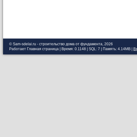
© Sam-sdelai.ru - строительство дома от фундамента, 2026
Работает
Главная страница
| Время: 0.1148 | SQL: 7 | Память: 4.14MB
|
В