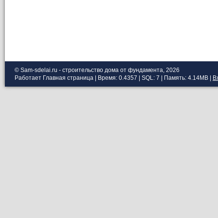
© Sam-sdelai.ru - строительство дома от фундамента, 2026
Работает
Главная страница
| Время: 0.4357 | SQL: 7 | Память: 4.14MB
|
В