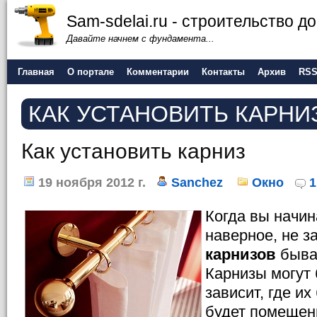
Sam-sdelai.ru - строительство 
Давайте начнем с фундамента...
Главная
О портале
Комментарии
Контакты
Архив
RS
КАК УСТАНОВИТЬ КАРНИ
Как установить карниз
19 ноября 2012 г.
Sanchez
Окно
1
Когда вы начи
наверное, не з
карнизов
бываю
Карнизы могут 
зависит, где их
будет помещен