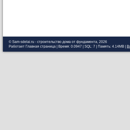
© Sam-sdelai.ru - строительство дома от фундамента, 2026
Работает
Главная страница
| Время: 0.0947 | SQL: 7 | Память: 4.14MB
|
В