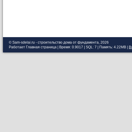
© Sam-sdelai.ru - строительство дома от фундамента, 2026
Работает
Главная страница
| Время: 0.9017 | SQL: 7 | Память: 4.22MB
|
В