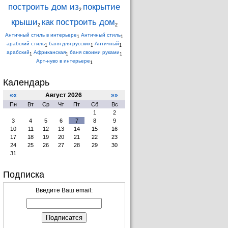
построить дом из
покрытие
2
крыши
как построить дом
2
2
Античный стиль в интерьере
Античный стиль
1
1
арабский стиль
баня для русских
Античный
1
1
1
арабский
Африканская
баня своими руками
1
1
1
Арт-нуво в интерьере
1
Календарь
««
Август 2026
»»
Пн
Вт
Ср
Чт
Пт
Сб
Вс
1
2
3
4
5
6
7
8
9
10
11
12
13
14
15
16
17
18
19
20
21
22
23
24
25
26
27
28
29
30
31
Подписка
Введите Ваш email: