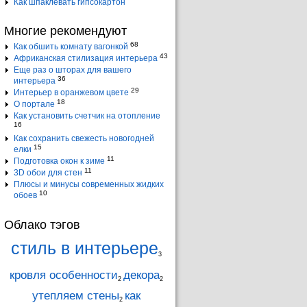
Как шпаклевать гипсокартон
Многие рекомендуют
68
Как обшить комнату вагонкой
43
Африканская стилизация интерьера
Еще раз о шторах для вашего
36
интерьера
29
Интерьер в оранжевом цвете
18
О портале
Как установить счетчик на отопление
16
Как сохранить свежесть новогодней
15
елки
11
Подготовка окон к зиме
11
3D обои для стен
Плюсы и минусы современных жидких
10
обоев
Облако тэгов
стиль в интерьере
3
кровля особенности
декора
2
2
утепляем стены
как
2