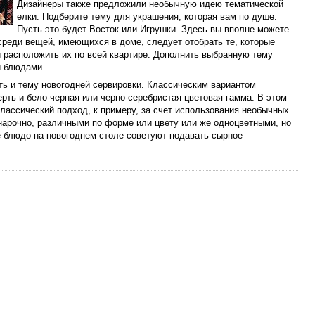
Дизайнеры также предложили необычную идею тематической
елки. Подберите тему для украшения, которая вам по душе.
Пусть это будет Восток или Игрушки. Здесь вы вполне можете
реди вещей, имеющихся в доме, следует отобрать те, которые
 расположить их по всей квартире. Дополнить выбранную тему
и блюдами.
ть и тему новогодней сервировки. Классическим вариантом
ерть и бело-черная или черно-серебристая цветовая гамма. В этом
классический подход, к примеру, за счет использования необычных
 нарочно, различными по форме или цвету или же одноцветными, но
 блюдо на новогоднем столе советуют подавать сырное