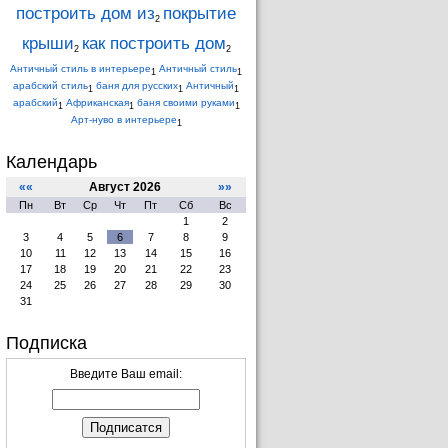
построить дом из
покрытие
2
крыши
как построить дом
2
2
Античный стиль в интерьере
Античный стиль
1
1
арабский стиль
баня для русских
Античный
1
1
1
арабский
Африканская
баня своими руками
1
1
1
Арт-нуво в интерьере
1
Календарь
««
Август 2026
»»
Пн
Вт
Ср
Чт
Пт
Сб
Вс
1
2
3
4
5
6
7
8
9
10
11
12
13
14
15
16
17
18
19
20
21
22
23
24
25
26
27
28
29
30
31
Подписка
Введите Ваш email: