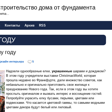
- строительство дома от фундамента
нта...
и
Контакты
Архив
RSS
ГОДУ
у году
Дизайн интерьера
5
Надоели однообразные елки,
украшенные
шарами и дождиком?
В этом году учредители выставки ChristmasWorld, которая
прошла недавно во Франкфурте, дали множество советов, как
небанально и оригинально приготовить свое жилище к
празднованию Нового года. Так, если в этом году вы хотите
прослыть оригиналом и вызвать интерес и восхищение гостей.
Попробуйте украсить елку бусами, перьями, цветами или
подвесками. Что касается цветовой гаммы, то самыми модными
цветами декора будут белый или лиловый.