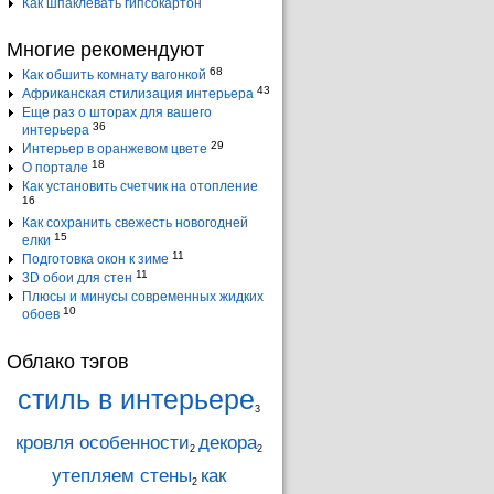
Как шпаклевать гипсокартон
Многие рекомендуют
68
Как обшить комнату вагонкой
43
Африканская стилизация интерьера
Еще раз о шторах для вашего
36
интерьера
29
Интерьер в оранжевом цвете
18
О портале
Как установить счетчик на отопление
16
Как сохранить свежесть новогодней
15
елки
11
Подготовка окон к зиме
11
3D обои для стен
Плюсы и минусы современных жидких
10
обоев
Облако тэгов
стиль в интерьере
3
кровля особенности
декора
2
2
утепляем стены
как
2