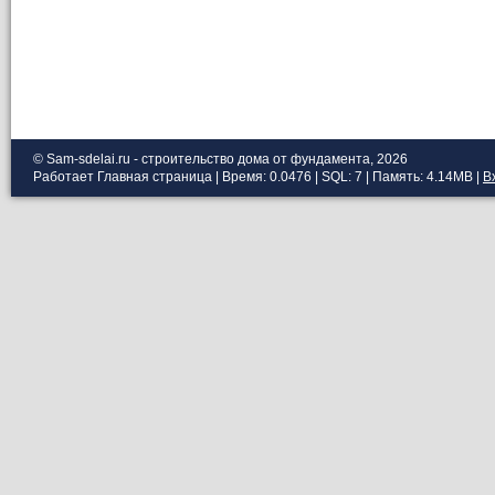
© Sam-sdelai.ru - строительство дома от фундамента, 2026
Работает
Главная страница
| Время: 0.0476 | SQL: 7 | Память: 4.14MB
|
В