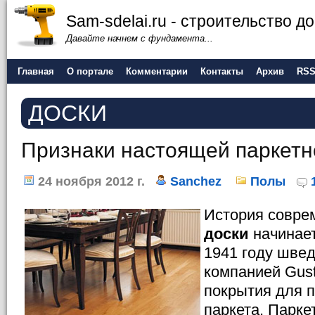
Sam-sdelai.ru - строительство 
Давайте начнем с фундамента...
Главная
О портале
Комментарии
Контакты
Архив
RS
ДОСКИ
Признаки настоящей паркетн
24 ноября 2012 г.
Sanchez
Полы
История совр
доски
начинает
1941 году швед
компанией Gust
покрытия для п
паркета. Парке