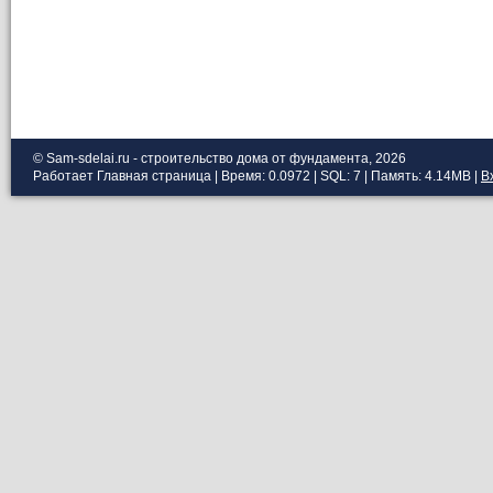
© Sam-sdelai.ru - строительство дома от фундамента, 2026
Работает
Главная страница
| Время: 0.0972 | SQL: 7 | Память: 4.14MB
|
В