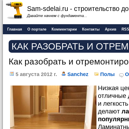
Sam-sdelai.ru - строительство 
Давайте начнем с фундамента...
Главная
О портале
Комментарии
Контакты
Архив
RS
КАК РАЗОБРАТЬ И ОТРЕ
Как разобрать и отремонтир
5 августа 2012 г.
Sanchez
Полы
О
Низкая цен
отличные 
и легкост
делают
л
популярн
Ламинатны