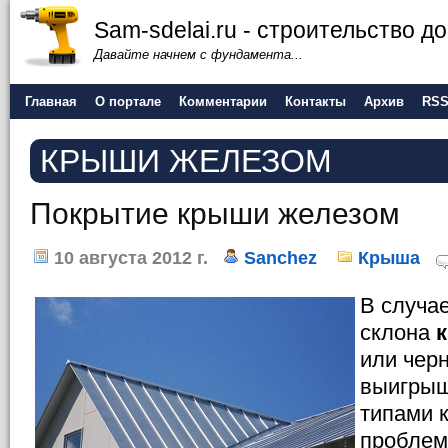
Sam-sdelai.ru - строительство 
Давайте начнем с фундамента...
Главная
О портале
Комментарии
Контакты
Архив
RS
КРЫШИ ЖЕЛЕЗОМ
Покрытие крыши железом
10 августа 2012 г.
Sanchez
Крыша
В случа
склона
или черн
выигрыш
типами 
проблем