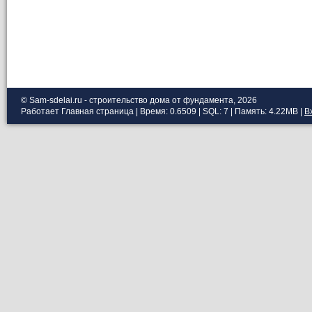
© Sam-sdelai.ru - строительство дома от фундамента, 2026
Работает
Главная страница
| Время: 0.6509 | SQL: 7 | Память: 4.22MB
|
В