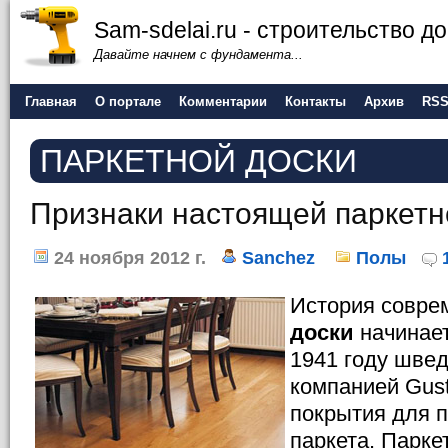
Sam-sdelai.ru - строительство 
Давайте начнем с фундамента...
Главная
О портале
Комментарии
Контакты
Архив
RS
ПАРКЕТНОЙ ДОСКИ
Признаки настоящей паркетн
24 ноября 2012 г.
Sanchez
Полы
История совр
доски
начинает
1941 году швед
компанией Gust
покрытия для п
паркета. Парке