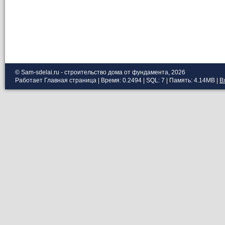
© Sam-sdelai.ru - строительство дома от фундамента, 2026
Работает
Главная страница
| Время: 0.2494 | SQL: 7 | Память: 4.14MB
|
В