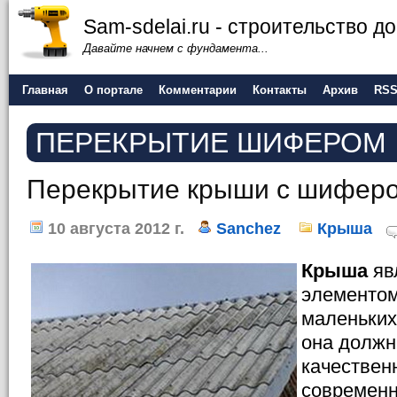
Sam-sdelai.ru - строительство 
Давайте начнем с фундамента...
Главная
О портале
Комментарии
Контакты
Архив
RS
ПЕРЕКРЫТИЕ ШИФЕРОМ
Перекрытие крыши с шифер
10 августа 2012 г.
Sanchez
Крыша
Крыша
яв
элементом
маленьких
она должн
качествен
современ