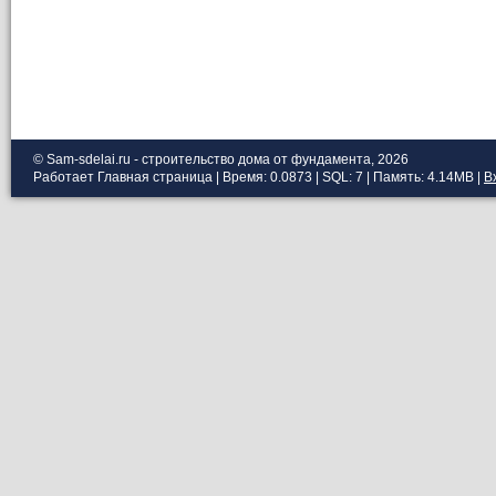
© Sam-sdelai.ru - строительство дома от фундамента, 2026
Работает
Главная страница
| Время: 0.0873 | SQL: 7 | Память: 4.14MB
|
В