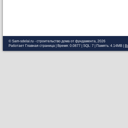
© Sam-sdelai.ru - строительство дома от фундамента, 2026
Работает
Главная страница
| Время: 0.0877 | SQL: 7 | Память: 4.14MB
|
В