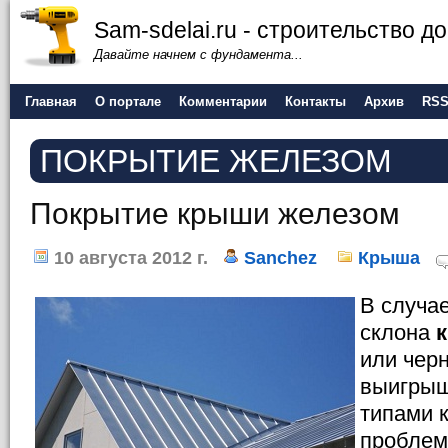
Sam-sdelai.ru - строительство 
Давайте начнем с фундамента...
Главная
О портале
Комментарии
Контакты
Архив
RS
ПОКРЫТИЕ ЖЕЛЕЗОМ
Покрытие крыши железом
10 августа 2012 г.
Sanchez
Крыша
В случа
склона
или черн
выигрыш
типами 
проблем