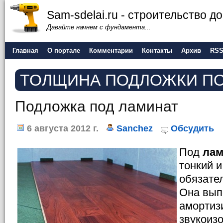
Sam-sdelai.ru - строительство 
Давайте начнем с фундамента...
Главная
О портале
Комментарии
Контакты
Архив
RS
ТОЛЩИНА ПОДЛОЖКИ ПО
Подложка под ламинат
6 августа 2012 г.
Sanchez
Обсудить
Под
лам
тонкий 
обязате
Она вып
амортиз
звукоиз