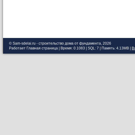
© Sam-sdelai.ru - строительство дома от фундамента, 2026
Работает
Главная страница
| Время: 0.1083 | SQL: 7 | Память: 4.13MB
|
В