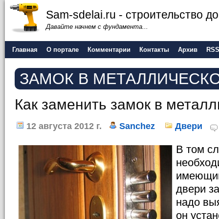
Sam-sdelai.ru - строительство 
Давайте начнем с фундамента...
Главная
О портале
Комментарии
Контакты
Архив
RS
ЗАМОК В МЕТАЛЛИЧЕСК
Как заменить замок в металл
12 августа 2012 г.
Sanchez
Двери
В том сл
необход
имеющий
двери з
надо вы
он уста