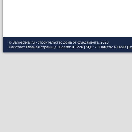
© Sam-sdelai.ru - строительство дома от фундамента, 2026
Работает
Главная страница
| Время: 0.1226 | SQL: 7 | Память: 4.14MB
|
В