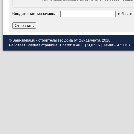
Введите нижние символы
(обязате
Отправить
© Sam-sdelai.ru - строительство дома от фундамента, 2026
Работает
Главная страница
| Время: 0.4011 | SQL: 16 | Память: 4.57MB
|