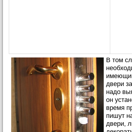
В том сл
необход
имеющий
двери з
надо вы
он уста
время п
пишут н
двери, л
декорат