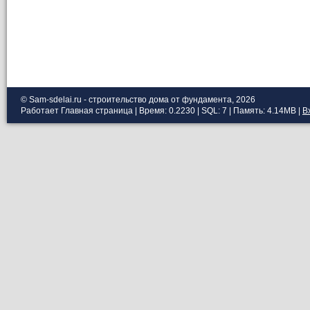
© Sam-sdelai.ru - строительство дома от фундамента, 2026
Работает
Главная страница
| Время: 0.2230 | SQL: 7 | Память: 4.14MB
|
В