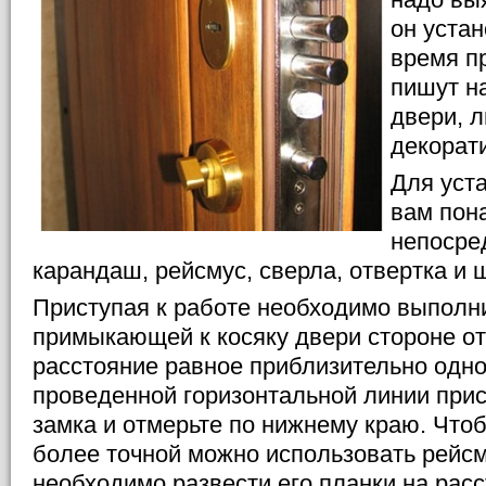
он уста
время п
пишут н
двери, л
декорат
Для уст
вам пон
непосре
карандаш, рейсмус, сверла, отвертка и 
Приступая к работе необходимо выполни
примыкающей к косяку двери стороне от
расстояние равное приблизительно одно
проведенной горизонтальной линии прис
замка и отмерьте по нижнему краю. Что
более точной можно использовать рейсм
необходимо развести его планки на расс